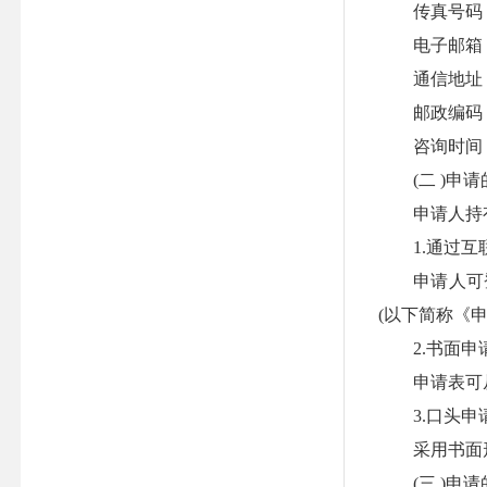
传真号码： 05
电子邮箱： sls
通信地址：福
邮政编码： 3
咨询时间： 8:0
(二 )申请
申请人持有
1.通过互
申请人可登
(以下简称《申
2.书面申
申请表可从福
3.口头申
采用书面形
(三 )申请