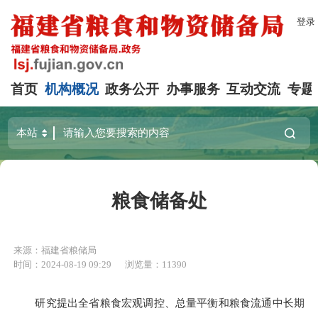
登录
首页
机构概况
政务公开
办事服务
互动交流
专题
粮食储备处
来源：福建省粮储局
时间：2024-08-19 09:29
浏览量：11390
研究提出全省粮食宏观调控、总量平衡和粮食流通中长期