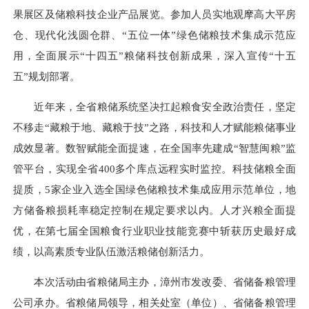
果展区及储粮科技企业产品展览。参加人员实地观摩高大平房
仓、现代化浅圆仓群、“五位一体”绿色储粮技术集成示范应
用，全面展示“十四五”粮储科技创新成果，深入宣传“十五
五”规划部署。
近年来，全省粮储系统坚决扛起粮食安全政治责任，坚定
不移走“藏粮于地、藏粮于技”之路，科技和人才赋能粮储事业
成效显著。数智赋能全面提速，在全国率先建成“智慧闽粮”监
管平台，实现全省400多个库点远程实时监控。科技储粮全面
提质，5家企业入选全国绿色储粮技术集成应用示范单位，地
方储备粮损耗率稳定控制在规定要求以内。人才兴粮全面提
优，在第七届全国粮食行业职业技能竞赛中斩获历史最好成
绩，以高素质专业队伍激活粮储创新活力。
本次活动由省粮储局主办，漳州市
发改委
、省储备粮管理
公司承办。省粮储局领导，相关处室（单位）、省储备粮管理