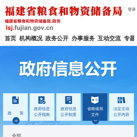
登录
首页
机构概况
政务公开
办事服务
互动交流
专题
政府信息
政府信息
省粮储局
法定主动
政 策
公开指南
公开制度
文件
公开内容
全部